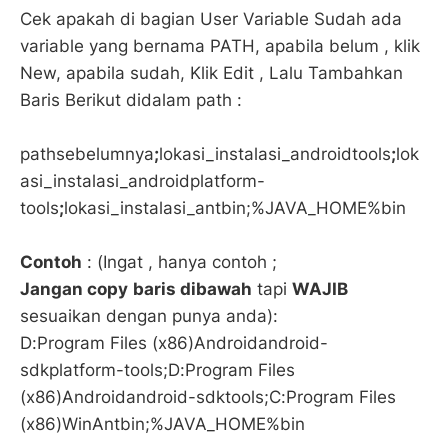
Cek apakah di bagian User Variable Sudah ada
variable yang bernama PATH, apabila belum , klik
New, apabila sudah, Klik Edit , Lalu Tambahkan
Baris Berikut didalam path :
pathsebelumnya
;
lokasi_instalasi_androidtools
;
lok
asi_instalasi_androidplatform-
tools
;
lokasi_instalasi_antbin;%JAVA_HOME%bin
Contoh
: (Ingat , hanya contoh ;
Jangan copy
baris dibawah
tapi
WAJIB
sesuaikan dengan punya anda):
D:Program Files (x86)Androidandroid-
sdkplatform-tools;D:Program Files
(x86)Androidandroid-sdktools;C:Program Files
(x86)WinAntbin;%JAVA_HOME%bin